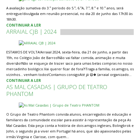
A avaliação sumativa do 3.º período do 5.º, 6.ºA, 7.º, 8.º e 10.º anos, será
entregue/divulgada em reunião presencial, no dia 20 de junho das 17h30 às
18h30.
CONTINUAR A LER
ARRAIAL CJB | 2024
ESTAMOS DE VOLTA!Arraial 2024, sexta-feira, dia 21 de junho, a partir das
19h, no Colégio João de Barros!Não vai faltar comida, animação e muita
diversão!Não se esqueça de trazer saco para umas belas compras no nosso
mercadinho biológico.Vai querer ficar de fora?!Traga a família, os amigos, os
vizinhos… venham todos!Contamos consigoAté já 😃🍀 (arraial organizado…
CONTINUAR A LER
AS MAL CASADAS | GRUPO DE TEATRO
PHANTOM
O Grupo de Teatro Phantom convida alunos, encarregados de educação e
familiares da comunidade escolar para assistir à representação da peça As
Mal Casadas. Esta peça conta a história de dois amigos ingleses, Bolingbrok e
John, o segundo já a viver em Portugal há anos, que são apaixonados pelas
irmãs Virgínia e Clarisse, com quem…