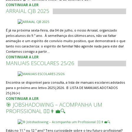
CONTINUAR A LER
ARRAIAL CJB 2025
É já na próxima sexta-feira, dia 04 de julho, o nosso Arraial, organizado
pelos alunos do 9.º ano. À semelhança dos últimos anos, não vai faltar
animação e um espírito de convívio muito positivo, que demonstrará o que
tanto nos caracteriza: o espírito de família! Não agende nada para este dia!
Contamos consigo a partir…
CONTINUAR A LER
MANUAIS ESCOLARES 25/26
Encontra-se disponível para consulta, a lista de manuais escolares adotados
para o próximo ano letivo 2025|2026. 📄 LISTA DE MANUAIS ADOTADOS
25|26 (+)
CONTINUAR A LER
🎯 JOBSHADOWING – ACOMPANHA UM
PROFISSIONAL 👩‍⚕️👨‍💼🔍
Estás no 11.º ou 12.º ano? Tens curiosidade sobre o teu futuro profissional?