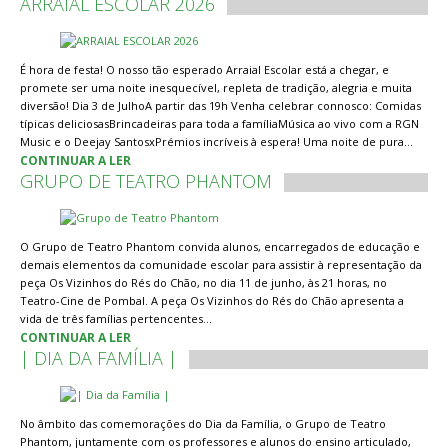
ARRAIAL ESCOLAR 2026
É hora de festa! O nosso tão esperado Arraial Escolar está a chegar, e
promete ser uma noite inesquecível, repleta de tradição, alegria e muita
diversão! Dia 3 de JulhoA partir das 19h Venha celebrar connosco: Comidas
típicas deliciosasBrincadeiras para toda a famíliaMúsica ao vivo com a RGN
Music e o Deejay SantosxPrémios incríveis à espera! Uma noite de pura…
CONTINUAR A LER
GRUPO DE TEATRO PHANTOM
O Grupo de Teatro Phantom convida alunos, encarregados de educação e
demais elementos da comunidade escolar para assistir à representação da
peça Os Vizinhos do Rés do Chão, no dia 11 de junho, às 21 horas, no
Teatro-Cine de Pombal. A peça Os Vizinhos do Rés do Chão apresenta a
vida de três famílias pertencentes…
CONTINUAR A LER
| DIA DA FAMÍLIA |
No âmbito das comemorações do Dia da Família, o Grupo de Teatro
Phantom, juntamente com os professores e alunos do ensino articulado,