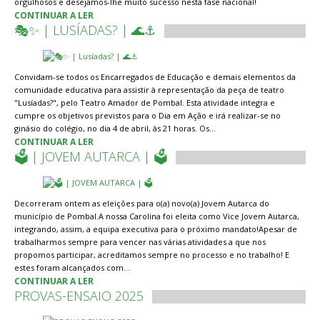
orgulhosos e desejamos-lhe muito sucesso nesta fase nacional!
CONTINUAR A LER
🎭✨ | LUSÍADAS? | 🌊⚓
Convidam-se todos os Encarregados de Educação e demais elementos da
comunidade educativa para assistir à representação da peça de teatro
"Lusíadas?", pelo Teatro Amador de Pombal. Esta atividade integra e
cumpre os objetivos previstos para o Dia em Ação e irá realizar-se no
ginásio do colégio, no dia 4 de abril, às 21 horas. Os…
CONTINUAR A LER
🗳️ | JOVEM AUTARCA | 🗳️
Decorreram ontem as eleições para o(a) novo(a) Jovem Autarca do
município de Pombal.A nossa Carolina foi eleita como Vice Jovem Autarca,
integrando, assim, a equipa executiva para o próximo mandato!Apesar de
trabalharmos sempre para vencer nas várias atividades a que nos
propomos participar, acreditamos sempre no processo e no trabalho! E
estes foram alcançados com…
CONTINUAR A LER
PROVAS-ENSAIO 2025