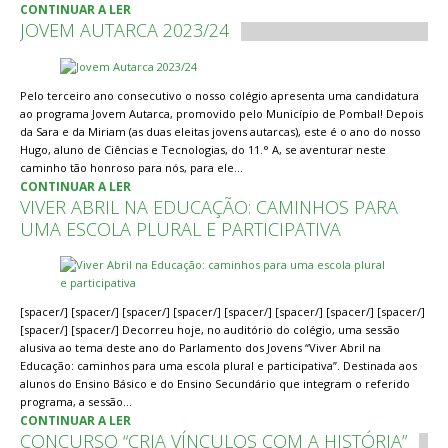
CONTINUAR A LER
JOVEM AUTARCA 2023/24
Pelo terceiro ano consecutivo o nosso colégio apresenta uma candidatura
ao programa Jovem Autarca, promovido pelo Município de Pombal! Depois
da Sara e da Miriam (as duas eleitas jovens autarcas), este é o ano do nosso
Hugo, aluno de Ciências e Tecnologias, do 11.° A, se aventurar neste
caminho tão honroso para nós, para ele…
CONTINUAR A LER
VIVER ABRIL NA EDUCAÇÃO: CAMINHOS PARA
UMA ESCOLA PLURAL E PARTICIPATIVA
[spacer/] [spacer/] [spacer/] [spacer/] [spacer/] [spacer/] [spacer/] [spacer/]
[spacer/] [spacer/] Decorreu hoje, no auditório do colégio, uma sessão
alusiva ao tema deste ano do Parlamento dos Jovens “Viver Abril na
Educação: caminhos para uma escola plural e participativa”. Destinada aos
alunos do Ensino Básico e do Ensino Secundário que integram o referido
programa, a sessão…
CONTINUAR A LER
CONCURSO “CRIA VÍNCULOS COM A HISTÓRIA”