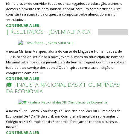
têm o prazer de convidar todos os encarregados de educação, alunos, e
demais elementos da comunidade escolar para um serão artístico. Este
consistirá na atuação da orquestra composta pelos alunos do ensino
articulado,…
CONTINUAR A LER
| RESULTADOS – JOVEM AUTARCA |
A nossa Mariana Marques, aluna do curso de Línguas e Humanidades, do
11.° B, acaba de ser eleita a nova Jovem Autarca do município de Pombal!
Mariana! Sabemos que a juventude está bem entregue! Continua a colocar
tudo de ti ao serviço dos outros! Que inspires com a tua ambição e
conquistes com o teu…
CONTINUAR A LER
🎓 FINALISTA NACIONAL DAS XIII OLIMPÍADAS
DA ECONOMIA
A nossa aluna Bianca Silva chegou à Fase Nacional das XIII Olimpíadas da
Economia! De 17 a 19 de abril, em Coimbra, a Bianca vai representar o
Colégio na XIII Olimpíadas da Economia. Desejamos-te todo o sucesso,
Bianca!
CONTINUAR A LER