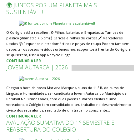
🌍 JUNTOS POR UM PLANETA MAIS
SUSTENTÁVEL!
O Colégio está a recolher: ♻️ Pilhas, baterias e lâmpadas 🧢 Tampas de
plástico (diâmetro > 5 cm) 🍾 Caricas e rolhas de cortiça 🖊️ Marcadores
usados 📦 Pequenos eletrodomésticos e peças de roupa Podem também
depositar os vossos resíduos urbanos nos ecopontos à frente do Colégio e,
se quiserem, usar a app Recycle Bingo…
CONTINUAR A LER
JOVEM AUTARCA | 2026
Chegou a hora da nossa Mariana Marques, aluna do 11.º B, do curso de
Línguas e Humanidades, ser candidata a Jovem Autarca do Município de
Pombal! No últimos anos, com duas jovens autarcas eleitas e uma
vereadora, o Colégio tem consolidado o seu trabalho no desenvolvimento
cívico dos seus alunos, resultado de um trabalho consciente…
CONTINUAR A LER
AVALIAÇÃO SUMATIVA DO 1.º SEMESTRE E
REABERTURA DO COLÉGIO