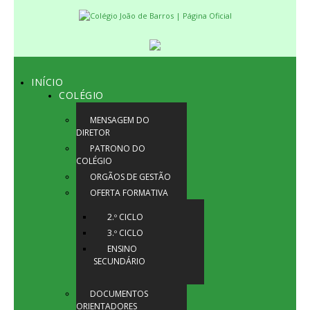
INÍCIO
COLÉGIO
MENSAGEM DO
DIRETOR
PATRONO DO
COLÉGIO
ORGÃOS DE GESTÃO
OFERTA FORMATIVA
2.º CICLO
3.º CICLO
ENSINO
SECUNDÁRIO
DOCUMENTOS
ORIENTADORES