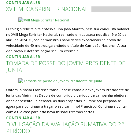
CONTINUAR A LER
XVIII MEGA SPRINTER NACIONAL
O colégio felicita o talentoso aluno João Morato, pela sua conquista notável
no XVIII Mega Sprinter Nacional, realizado em Lousada nos dias 19 e 20 de
abril de 2024. O João demonstrou habilidades excecionais na prova de
velocidade de 40 metros, garantindo o título de Campeão Nacional. A sua
dedicação e determinação são um exemplo…
CONTINUAR A LER
TOMADA DE POSSE DO JOVEM PRESIDENTE DE
JUNTA
Ontem, o nosso Francisco tomou posse como o novo Jovem Presidente de
Junta das Meirinhas Depois de cumprido o período de campanha eleitoral,
onde apresentou e debateu as suas propostas, o Francisco prepara-se
agora para continuar a traçar o seu caminho! Francisco! Continua a contar
com a tua casa para esta nova missão! Estamos certos…
CONTINUAR A LER
DIVULGAÇÃO DA AVALIAÇÃO SUMATIVA DO 2.º
PERÍODO