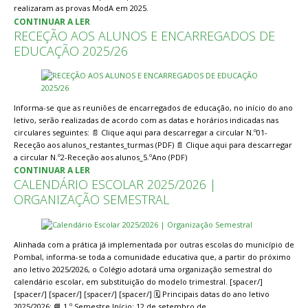
realizaram as provas ModA em 2025.
CONTINUAR A LER
RECEÇÃO AOS ALUNOS E ENCARREGADOS DE
EDUCAÇÃO 2025/26
Informa-se que as reuniões de encarregados de educação, no início do ano
letivo, serão realizadas de acordo com as datas e horários indicadas nas
circulares seguintes: 📄 Clique aqui para descarregar a circular N.º01-
Receção aos alunos_restantes_turmas (PDF) 📄 Clique aqui para descarregar
a circular N.º2-Receção aos alunos_5.ºAno (PDF)
CONTINUAR A LER
CALENDÁRIO ESCOLAR 2025/2026 |
ORGANIZAÇÃO SEMESTRAL
Alinhada com a prática já implementada por outras escolas do município de
Pombal, informa-se toda a comunidade educativa que, a partir do próximo
ano letivo 2025/2026, o Colégio adotará uma organização semestral do
calendário escolar, em substituição do modelo trimestral. [spacer/]
[spacer/] [spacer/] [spacer/] [spacer/] 🗓️ Principais datas do ano letivo
2025/2026: 📘 1.º Semestre Início: 12 de setembro de…