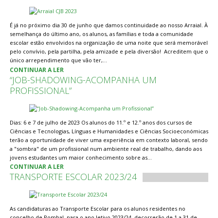
É já no próximo dia 30 de junho que damos continuidade ao nosso Arraial. À
semelhança do último ano, os alunos, as famílias e toda a comunidade
escolar estão envolvidos na organização de uma noite que será memorável
pelo convívio, pela partilha, pela amizade e pela diversão! Acreditem que o
único arrependimento que vão ter,…
CONTINUAR A LER
“JOB-SHADOWING-ACOMPANHA UM
PROFISSIONAL”
Dias: 6 e 7 de julho de 2023 Os alunos do 11.º e 12.º anos dos cursos de
Ciências e Tecnologias, Línguas e Humanidades e Ciências Socioeconómicas
terão a oportunidade de viver uma experiência em contexto laboral, sendo
a "sombra" de um profissional num ambiente real de trabalho, dando aos
jovens estudantes um maior conhecimento sobre as…
CONTINUAR A LER
TRANSPORTE ESCOLAR 2023/24
As candidaturas ao Transporte Escolar para os alunos residentes no
concelho de Pombal, para o ano letivo 2023/24, decorrerão de 1 a 31 de