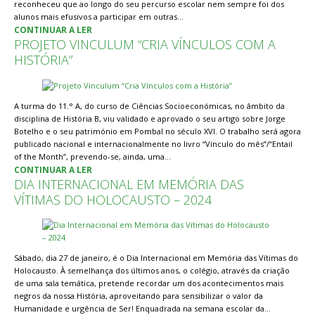
reconheceu que ao longo do seu percurso escolar nem sempre foi dos
alunos mais efusivos a participar em outras…
CONTINUAR A LER
PROJETO VINCULUM “CRIA VÍNCULOS COM A
HISTÓRIA”
A turma do 11.° A, do curso de Ciências Socioeconómicas, no âmbito da
disciplina de História B, viu validado e aprovado o seu artigo sobre Jorge
Botelho e o seu património em Pombal no século XVI. O trabalho será agora
publicado nacional e internacionalmente no livro “Vínculo do mês”/“Entail
of the Month”, prevendo-se, ainda, uma…
CONTINUAR A LER
DIA INTERNACIONAL EM MEMÓRIA DAS
VÍTIMAS DO HOLOCAUSTO – 2024
Sábado, dia 27 de janeiro, é o Dia Internacional em Memória das Vítimas do
Holocausto. À semelhança dos últimos anos, o colégio, através da criação
de uma sala temática, pretende recordar um dos acontecimentos mais
negros da nossa História, aproveitando para sensibilizar o valor da
Humanidade e urgência de Ser! Enquadrada na semana escolar da…