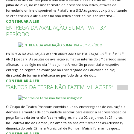
julho de 2023, no mesmo formato do presente ano letivo, através de
formulário online disponível na Plataforma SIGA (siga.edubox.pt), utilizando
as credenciais já atribuídas no ano letivo anterior. Mais se informa…
CONTINUAR A LER
ENTREGA DA AVALIAÇÃO SUMATIVA – 3.º
PERÍODO
ENTREGA DA AVALIAÇÃO AO ENCARREGADO DE EDUCAÇÃO - 9.º, 11.º e 12.º
ANO [spacer/] As pautas de avaliação sumativa interna do 3.º período serão
afixadas no colégio no dia 14 de junho.A reunião presencial e respetiva
entrega do registo de avaliação ao Encarregado de Educação pelo(a)
diretor(a) de turma é efetuada no período da tarde do…
CONTINUAR A LER
“SANTOS DA TERRA NÃO FAZEM MILAGRES”
O Grupo de Teatro Phantom convida alunos, encarregados de educação e
demais elementos da comunidade escolar para assistir à representação da
peça Santos da terra não fazem milagres, no dia 02 de junho, às 21 horas,
no Teatro-Cine de Pombal, no âmbito do projeto “Residências Artísticas”,
dinamizado pela Câmara Municipal de Pombal. Mais informamos que…
CONTINUAR A LER