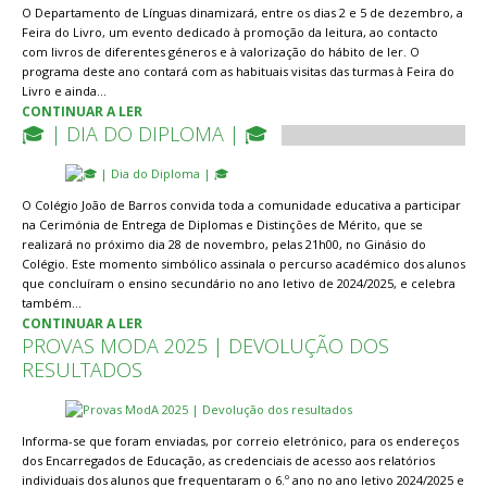
O Departamento de Línguas dinamizará, entre os dias 2 e 5 de dezembro, a
Feira do Livro, um evento dedicado à promoção da leitura, ao contacto
com livros de diferentes géneros e à valorização do hábito de ler. O
programa deste ano contará com as habituais visitas das turmas à Feira do
Livro e ainda…
CONTINUAR A LER
🎓 | DIA DO DIPLOMA | 🎓
O Colégio João de Barros convida toda a comunidade educativa a participar
na Cerimónia de Entrega de Diplomas e Distinções de Mérito, que se
realizará no próximo dia 28 de novembro, pelas 21h00, no Ginásio do
Colégio. Este momento simbólico assinala o percurso académico dos alunos
que concluíram o ensino secundário no ano letivo de 2024/2025, e celebra
também…
CONTINUAR A LER
PROVAS MODA 2025 | DEVOLUÇÃO DOS
RESULTADOS
Informa-se que foram enviadas, por correio eletrónico, para os endereços
dos Encarregados de Educação, as credenciais de acesso aos relatórios
individuais dos alunos que frequentaram o 6.º ano no ano letivo 2024/2025 e