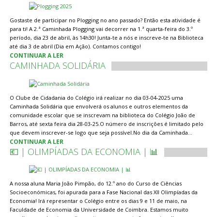
Gostaste de participar no Plogging no ano passado? Então esta atividade é
para ti! A 2.ª Caminhada Plogging vai decorrer na 1.ª quarta-feira do 3.º
período, dia 23 de abril, às 14h30! Junta-te a nós e inscreve-te na Biblioteca
até dia 3 de abril (Dia em Ação). Contamos contigo!
CONTINUAR A LER
CAMINHADA SOLIDÁRIA
O Clube de Cidadania do Colégio irá realizar no dia 03-04-2025 uma
Caminhada Solidária que envolverá os alunos e outros elementos da
comunidade escolar que se inscrevam na biblioteca do Colégio João de
Barros, até sexta feira dia 28-03-25.O número de inscrições é limitado pelo
que devem inscrever-se logo que seja possível.No dia da Caminhada…
CONTINUAR A LER
💶 | OLIMPÍADAS DA ECONOMIA | 📊
A nossa aluna Maria João Pimpão, do 12.º ano do Curso de Ciências
Socioeconómicas, foi apurada para a Fase Nacional das XII Olimpíadas da
Economia! Irá representar o Colégio entre os dias 9 e 11 de maio, na
Faculdade de Economia da Universidade de Coimbra. Estamos muito