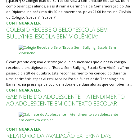
[spacer/] O Colégio João de Barros convida a comunidade educativa, bem
como os antigos alunos, a assistirem à Cerimónia de Comemoração do Dia
do Diploma, no próximo dia 10 de novembro, pelas 21.00 horas, no Ginásio
do Colégio. [spacer/] [spacer/]
CONTINUAR A LER
COLÉGIO RECEBE O SELO “ESCOLA SEM
BULLYING. ESCOLA SEM VIOLÊNCIA”
É com grande orgulho e satisfação que anunciamos que o nosso colégio
recebeu o prestigioso selo "Escola Sem Bullying, Escola Sem Violência" no
passado dia 20 de outubro. Este reconhecimento foi concedido durante
uma cerimónia especial realizada na Escola Superior de Tecnologia do
Barreiro, na presença da coordenadora e de duas alunas que compõem a…
CONTINUAR A LER
GABINETE DO ADOLESCENTE – ATENDIMENTO
AO ADOLESCENTE EM CONTEXTO ESCOLAR
CONTINUAR A LER
RELATÓRIO DA AVALIAÇÃO EXTERNA DAS