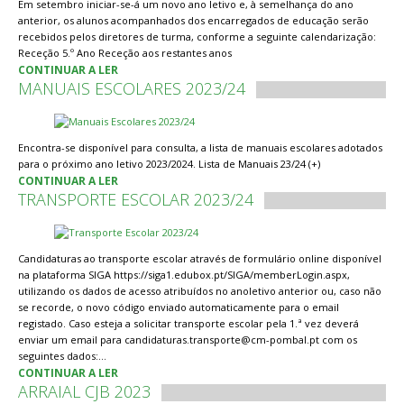
Em setembro iniciar-se-á um novo ano letivo e, à semelhança do ano
anterior, os alunos acompanhados dos encarregados de educação serão
recebidos pelos diretores de turma, conforme a seguinte calendarização:
Receção 5.º Ano Receção aos restantes anos
CONTINUAR A LER
MANUAIS ESCOLARES 2023/24
Encontra-se disponível para consulta, a lista de manuais escolares adotados
para o próximo ano letivo 2023/2024. Lista de Manuais 23/24 (+)
CONTINUAR A LER
TRANSPORTE ESCOLAR 2023/24
Candidaturas ao transporte escolar através de formulário online disponível
na plataforma SIGA https://siga1.edubox.pt/SIGA/memberLogin.aspx,
utilizando os dados de acesso atribuídos no anoletivo anterior ou, caso não
se recorde, o novo código enviado automaticamente para o email
registado. Caso esteja a solicitar transporte escolar pela 1.ª vez deverá
enviar um email para candidaturas.transporte@cm-pombal.pt com os
seguintes dados:…
CONTINUAR A LER
ARRAIAL CJB 2023