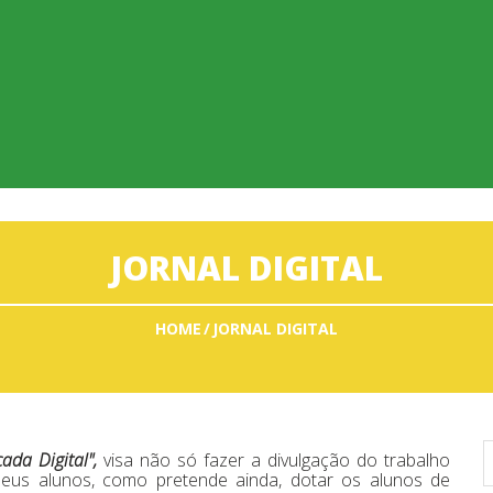
JORNAL DIGITAL
HOME
JORNAL DIGITAL
ada Digital",
visa não só fazer a divulgação do trabalho
eus alunos, como pretende ainda, dotar os alunos de