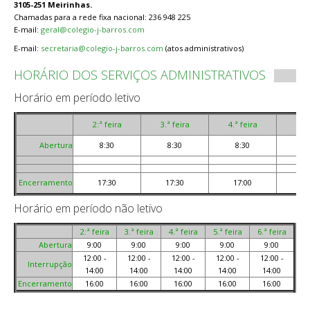
3105-251 Meirinhas.
Chamadas para a rede fixa nacional: 236 948 225
E-mail:
geral@colegio-j-barros.com
E-mail:
secretaria@colegio-j-barros.com
(atos administrativos)
HORÁRIO DOS SERVIÇOS ADMINISTRATIVOS
Horário em período letivo
2:ª feira
3.ª feira
4.ª feira
5.ª 
Abertura
8:30
8:30
8:30
8
Encerramento
17:30
17:30
17:00
17
Horário em período não letivo
2:ª feira
3.ª feira
4.ª feira
5.ª feira
6.ª feira
Abertura
9:00
9:00
9:00
9:00
9:00
12:00 -
12:00 -
12:00 -
12:00 -
12:00 -
Interrupção
14:00
14:00
14:00
14:00
14:00
Encerramento
16:00
16:00
16:00
16:00
16:00