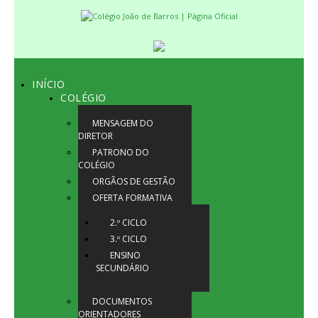
INÍCIO
COLÉGIO
MENSAGEM DO
DIRETOR
PATRONO DO
COLÉGIO
ORGÃOS DE GESTÃO
OFERTA FORMATIVA
2.º CICLO
3.º CICLO
ENSINO
SECUNDÁRIO
DOCUMENTOS
ORIENTADORES