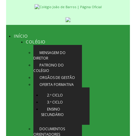
INÍCIO
COLÉGIO
MENSAGEM DO
DIRETOR
PATRONO DO
COLÉGIO
ORGÃOS DE GESTÃO
OFERTA FORMATIVA
2.º CICLO
3.º CICLO
ENSINO
SECUNDÁRIO
DOCUMENTOS
ORIENTADORES