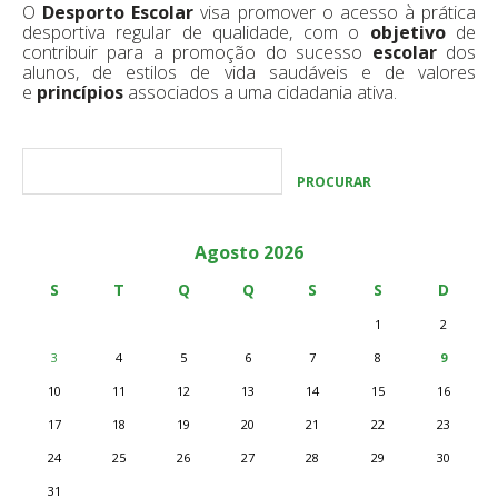
O
Desporto Escolar
visa promover o acesso à prática
desportiva regular de qualidade, com o
objetivo
de
contribuir para a promoção do sucesso
escolar
dos
alunos, de estilos de vida saudáveis e de valores
e
princípios
associados a uma cidadania ativa.
Agosto 2026
S
T
Q
Q
S
S
D
1
2
3
4
5
6
7
8
9
10
11
12
13
14
15
16
17
18
19
20
21
22
23
24
25
26
27
28
29
30
31