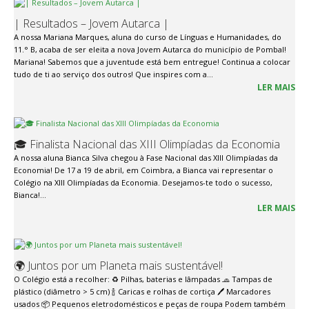
| Resultados – Jovem Autarca |
A nossa Mariana Marques, aluna do curso de Línguas e Humanidades, do
11.° B, acaba de ser eleita a nova Jovem Autarca do município de Pombal!
Mariana! Sabemos que a juventude está bem entregue! Continua a colocar
tudo de ti ao serviço dos outros! Que inspires com a...
LER MAIS
🎓 Finalista Nacional das XIII Olimpíadas da Economia
A nossa aluna Bianca Silva chegou à Fase Nacional das XIII Olimpíadas da
Economia! De 17 a 19 de abril, em Coimbra, a Bianca vai representar o
Colégio na XIII Olimpíadas da Economia. Desejamos-te todo o sucesso,
Bianca!...
LER MAIS
🌍 Juntos por um Planeta mais sustentável!
O Colégio está a recolher: ♻️ Pilhas, baterias e lâmpadas 🧢 Tampas de
plástico (diâmetro > 5 cm) 🍾 Caricas e rolhas de cortiça 🖊️ Marcadores
usados 📦 Pequenos eletrodomésticos e peças de roupa Podem também