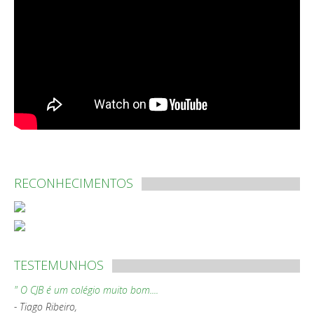
RECONHECIMENTOS
TESTEMUNHOS
" O CJB é um colégio muito bom....
- Tiago Ribeiro