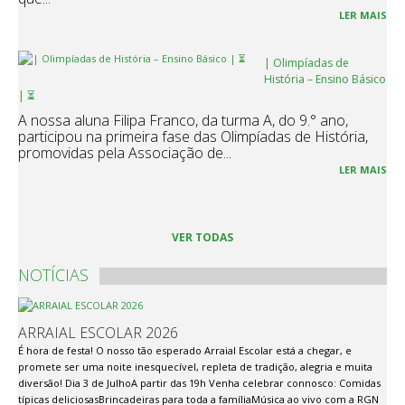
LER MAIS
| Olimpíadas de
História – Ensino Básico
| ⏳
A nossa aluna Filipa Franco, da turma A, do 9.° ano,
participou na primeira fase das Olimpíadas de História,
promovidas pela Associação de...
LER MAIS
VER TODAS
NOTÍCIAS
ARRAIAL ESCOLAR 2026
É hora de festa! O nosso tão esperado Arraial Escolar está a chegar, e
promete ser uma noite inesquecível, repleta de tradição, alegria e muita
diversão! Dia 3 de JulhoA partir das 19h Venha celebrar connosco: Comidas
típicas deliciosasBrincadeiras para toda a famíliaMúsica ao vivo com a RGN