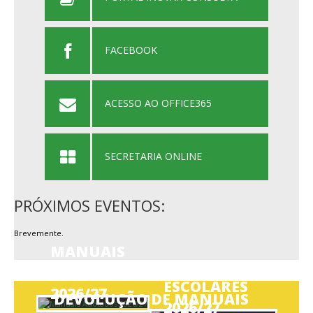
FACEBOOK
ACESSO AO OFFICE365
SECRETARIA ONLINE
PRÓXIMOS EVENTOS:
Brevemente.
MANUAIS
TRANSPORTES
ADOTADOS
ESCOLARES
2026/27
DEVOLUÇÃO DE MANUAIS
2026/27