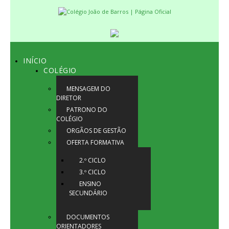
INÍCIO
COLÉGIO
MENSAGEM DO
DIRETOR
PATRONO DO
COLÉGIO
ORGÃOS DE GESTÃO
OFERTA FORMATIVA
2.º CICLO
3.º CICLO
ENSINO
SECUNDÁRIO
DOCUMENTOS
ORIENTADORES