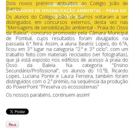
Dois novos prémios atribuídos ao Colégio João de
HOME
GENÉRICO
Barros
MENSAGENS DE SENSIBILIZAÇÃO AMBIENTAL – PRAIA DO
OSSO DA BALEIA
Os alunos do Colégio João de Barros voltaram a ser
distinguidos em concursos externos, desta vez nas
"Mensagens de sensibilização ambiental - Praia do Osso
da Baleia", concurso promovido pela Câmara Municipal
de Pombal, cujos resultados foram divulgados na
passada 6.ª feira. Assim, a aluna Beatriz Lopes, do 6.ºA,
ficou em 3.º lugar na categoria "2.º e 3.º ciclo", com um
trabalho feito com materiais reciclados (ver fotografias),
que já está exposto nos edifícios de acesso à praia do
Osso da Baleia. Na categoria "Ensino
Secundário/Profissional", os alunos do 10.ºB, Ricardo
Lopes, Luciana Ponte e Laura Ferreira, também foram
distinguidos com o 2.º prémio, na sequência da produção
do PowerPoint "Preserva os ecossistemas"
Os nossos parabéns, continuem assim!