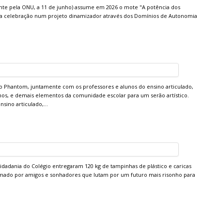
mente pela ONU, a 11 de junho) assume em 2026 o mote "A potência dos
 esta celebração num projeto dinamizador através dos Domínios de Autonomia
 Phantom, juntamente com os professores e alunos do ensino articulado,
nos, e demais elementos da comunidade escolar para um serão artístico.
ensino articulado,…
Cidadania do Colégio entregaram 120 kg de tampinhas de plástico e caricas
ormado por amigos e sonhadores que lutam por um futuro mais risonho para