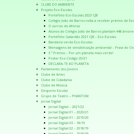
CLUBE DO AMBIENTE
Projeto Eco-Escolas
Portefólio Eco-Escolas 2023 CJB
Colégio João de Barros volta a receber prémio de Exc
O sorriso do Afonso
Alunos do Colégio João de Barros plantam 448 árvore
Portefólio Galardão 2021 CJB – Eco-Escolas
Bandeira verde Eco-Escolas
Mensagens de sensibilização ambiental – Praia do Os
3.º Prémio – Por um planeta mais verde!
Poster Eco-Código 20/21
DECLARA-TE AO PLANETA
Parlamento dos Jovens
Clube de Artes
Clube de Cidadania
Clube de Música
Desporto Escolar
Grupo de Teatro – PHANTOM
Jornal Digital
Jornal Digital – 2021/22
Jornal Digital 01 – 2020/21
Jornal Digital 01 – 2019/20
Jornal Digital 03 – 18/19
Jornal Digital 02 – 2018/19
Jornal Digital 01 – 2018/19