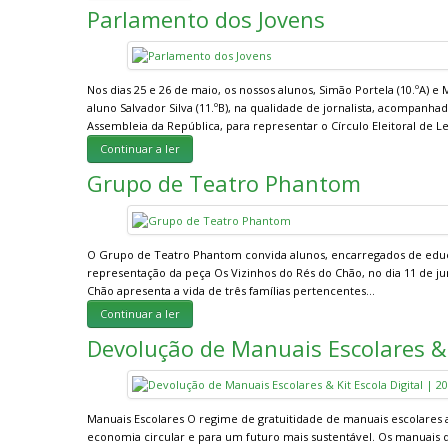
Parlamento dos Jovens
Nos dias 25 e 26 de maio, os nossos alunos, Simão Portela (10.ºA) 
aluno Salvador Silva (11.ºB), na qualidade de jornalista, acompanh
Assembleia da República, para representar o Círculo Eleitoral de L
Continuar a ler
Grupo de Teatro Phantom
O Grupo de Teatro Phantom convida alunos, encarregados de educ
representação da peça Os Vizinhos do Rés do Chão, no dia 11 de ju
Chão apresenta a vida de três famílias pertencentes…
Continuar a ler
Devolução de Manuais Escolares & K
Manuais Escolares O regime de gratuitidade de manuais escolares as
economia circular e para um futuro mais sustentável. Os manuais di