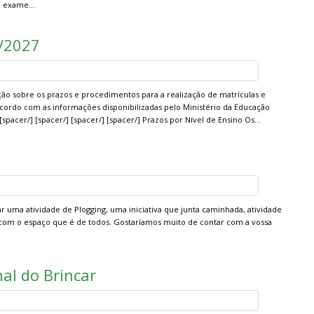
s a exame…
6/2027
ão sobre os prazos e procedimentos para a realização de matrículas e
acordo com as informações disponibilizadas pelo Ministério da Educação
 [spacer/] [spacer/] [spacer/] [spacer/] Prazos por Nível de Ensino Os…
ar uma atividade de Plogging, uma iniciativa que junta caminhada, atividade
 com o espaço que é de todos. Gostaríamos muito de contar com a vossa
nal do Brincar