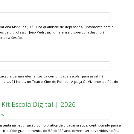
e Mariana Marques (11.ºB), na qualidade de deputados, juntamente com o
ados pelo professor João Pedrosa, rumaram a Lisboa com destino à
eiria na Sessão…
ação e demais elementos da comunidade escolar para assistir à
nho, às 21 horas, no Teatro-Cine de Pombal. A peça Os Vizinhos do Rés do
it Escola Digital | 2026
senta na reutilização como prática de cidadania ativa, contribuindo para a
stribuídos gratuitamente, do 5.º ao 12.º ano, devem ser devolvidos no final