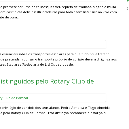
, e promete ser uma noite inesquecível, repleta de tradição, alegria e muita
B
Comidas típicas deliciosasBrincadeiras para toda a famíliaMúsica ao vivo com
oite de pura…
essenciais sobre os transportes escolares para que tudo fique tratado
e pretendam utilizar o transporte próprio do colégio devem dirigir-se aos
sses Escolares (Rodoviaria do Lis) Os pedidos de…
istinguidos pelo Rotary Club de
o privilégio de ver dois dos seus alunos, Pedro Almeida e Tiago Almeida,
 pelo Rotary Club de Pombal. Esta distinção reconhece o esforço, a