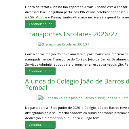
É hora de festa! O nosso tão esperado Arraial Escolar está a chegar
diversão! Dia 3 de JulhoA partir das 19h Venha celebrar connosco: 
a RGN Music e o Deejay SantosxPrémios incríveis à espera! Uma n
Continuar a ler
Transportes Escolares 2026/27
Com a aproximação do novo ano letivo, partilhamos as informações 
atempadamente. Transporte do Colégio João de Barros Os alunos qu
Serviços Administrativos para preencher a respetiva requisição. Pa
Continuar a ler
Alunos do Colégio João de Barros d
Pombal
No passado dia 13 de junho de 2026, o Colégio João de Barros teve 
distinguidos pelo seu mérito académico numa cerimónia promovida
dedicação e o empenho que Pedro e Tiago têm…
Continuar a ler