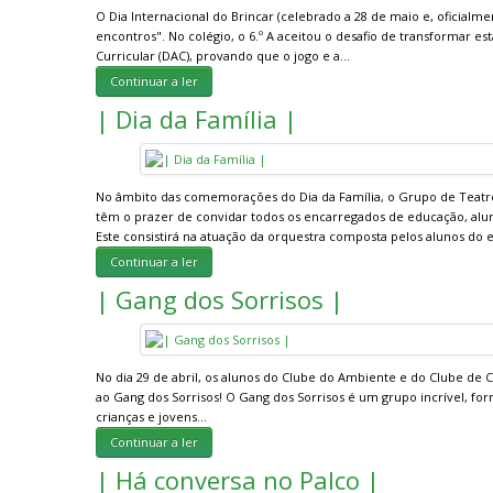
O Dia Internacional do Brincar (celebrado a 28 de maio e, oficial
encontros". No colégio, o 6.º A aceitou o desafio de transformar
Curricular (DAC), provando que o jogo e a…
Continuar a ler
| Dia da Família |
No âmbito das comemorações do Dia da Família, o Grupo de Teatro
têm o prazer de convidar todos os encarregados de educação, alu
Este consistirá na atuação da orquestra composta pelos alunos do 
Continuar a ler
| Gang dos Sorrisos |
No dia 29 de abril, os alunos do Clube do Ambiente e do Clube de 
ao Gang dos Sorrisos! O Gang dos Sorrisos é um grupo incrível, f
crianças e jovens…
Continuar a ler
| Há conversa no Palco |