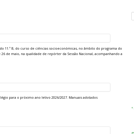
a, do 11.º B, do curso de ciências socioeconómicas, no âmbito do programa do
 e 26 de maio, na qualidade de repórter da Sessão Nacional, acompanhando a
Colégio para o próximo ano letivo 2026/2027. Manuais adotados
« 