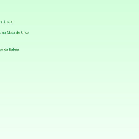
elência!
s na Mata do Urso
so da Baleia