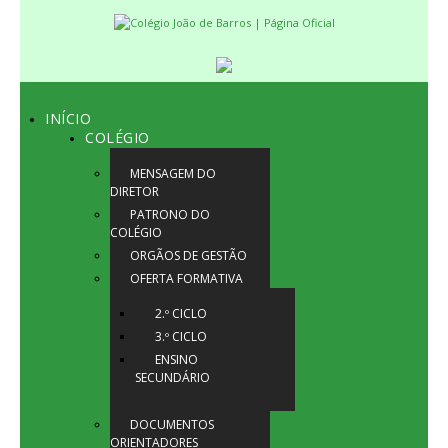
INÍCIO
COLÉGIO
MENSAGEM DO
DIRETOR
PATRONO DO
COLÉGIO
ORGÃOS DE GESTÃO
OFERTA FORMATIVA
2.º CICLO
3.º CICLO
ENSINO
SECUNDÁRIO
DOCUMENTOS
ORIENTADORES