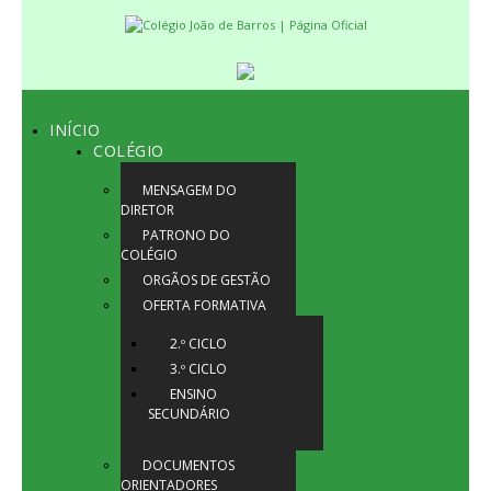
INÍCIO
COLÉGIO
MENSAGEM DO
DIRETOR
PATRONO DO
COLÉGIO
ORGÃOS DE GESTÃO
OFERTA FORMATIVA
2.º CICLO
3.º CICLO
ENSINO
SECUNDÁRIO
DOCUMENTOS
ORIENTADORES