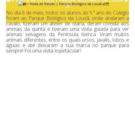
📸✨ VISITA DE ESTUDO | PARQUE BIOLÓGICO DA LOUSÃ 🌿
🦉
No dia 6 de maio, todos os alunos do 5.º ano do Colégio
foram ao Parque Biológico da Lousã, onde andaram a
cavalo, fizeram um atelier de olaria, deram comida aos
animais da quinta e tiveram uma visita guiada para ver
animais selvagens da Península Ibérica. Viram muitos
animais diferentes, entre os quais ursos, javalis, lobos e
águias e até deixaram a sua marca no parque para
sempre! Foi uma visita espetacular!