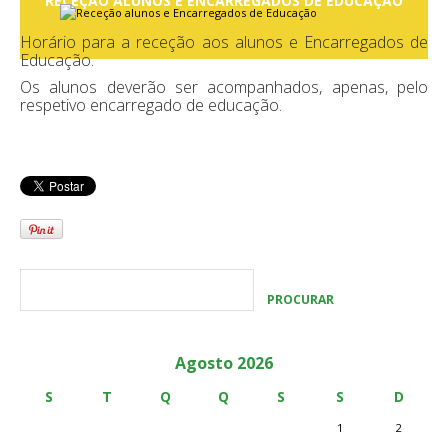
RECEÇÃO ALUNOS E ENCARREGADOS DE EDUCAÇÃO
Horário para a receção aos alunos e Encarregados de
Educação.
Os alunos deverão ser acompanhados, apenas, pelo
respetivo encarregado de educação.
Agosto 2026
S
T
Q
Q
S
S
D
1
2