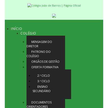
INÍCIO
COLÉGIO
MENSAGEM DO
DIRETOR
PATRONO DO
COLÉGIO
ORGÃOS DE GESTÃO
OFERTA FORMATIVA
2.º CICLO
3.º CICLO
ENSINO
SECUNDÁRIO
DOCUMENTOS
ORIENTADORES