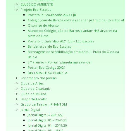
CLUBE DO AMBIENTE
Projeto Eco-Escolas
Portefólio Eco-Escolas 2023 CJB
Colégio João de Barros volta a receber prémio de Excelência!
O sorriso do Afonso
Alunos do Colégio João de Barros plantam 448 árvores na
Mata do Urso
Portefólio Galardão 2021 CJB – Eco-Escolas
Bandeira verde Eco-Escolas
Mensagens de sensibilização ambiental – Praia do Osso da
Baleia
3.º Prémio – Por um planeta mais verde!
Poster Eco-Código 20/21
DECLARA-TE AO PLANETA
Parlamento dos Jovens
Clube de Artes
Clube de Cidadania
Clube de Música
Desporto Escolar
Grupo de Teatro – PHANTOM
Jornal Digital
Jornal Digital – 2021/22
Jornal Digital 01 – 2020/21
Jornal Digital 01 – 2019/20
Jornal Digital 03 – 18/19