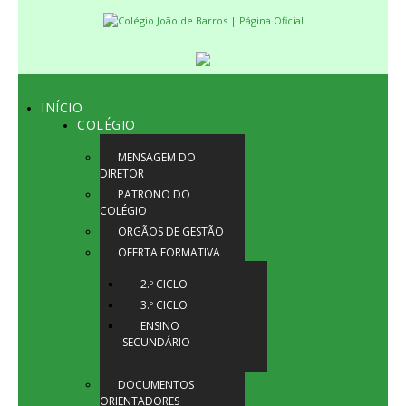
INÍCIO
COLÉGIO
MENSAGEM DO
DIRETOR
PATRONO DO
COLÉGIO
ORGÃOS DE GESTÃO
OFERTA FORMATIVA
2.º CICLO
3.º CICLO
ENSINO
SECUNDÁRIO
DOCUMENTOS
ORIENTADORES