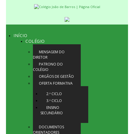
INÍCIO
COLÉGIO
MENSAGEM DO
DIRETOR
PATRONO DO
COLÉGIO
ORGÃOS DE GESTÃO
OFERTA FORMATIVA
2.º CICLO
3.º CICLO
ENSINO
SECUNDÁRIO
DOCUMENTOS
ORIENTADORES