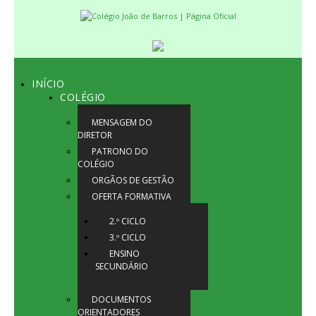
INÍCIO
COLÉGIO
MENSAGEM DO
DIRETOR
PATRONO DO
COLÉGIO
ORGÃOS DE GESTÃO
OFERTA FORMATIVA
2.º CICLO
3.º CICLO
ENSINO
SECUNDÁRIO
DOCUMENTOS
ORIENTADORES