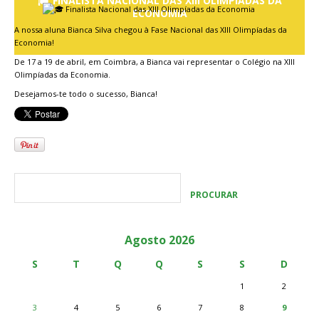
🎓 FINALISTA NACIONAL DAS XIII OLIMPÍADAS DA
ECONOMIA
A nossa aluna Bianca Silva chegou à Fase Nacional das XIII Olimpíadas da
Economia!
De 17 a 19 de abril, em Coimbra, a Bianca vai representar o Colégio na XIII
Olimpíadas da Economia.
Desejamos-te todo o sucesso, Bianca!
Agosto 2026
S
T
Q
Q
S
S
D
1
2
3
4
5
6
7
8
9