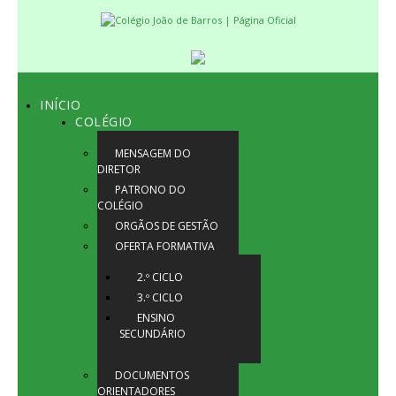
INÍCIO
COLÉGIO
MENSAGEM DO
DIRETOR
PATRONO DO
COLÉGIO
ORGÃOS DE GESTÃO
OFERTA FORMATIVA
2.º CICLO
3.º CICLO
ENSINO
SECUNDÁRIO
DOCUMENTOS
ORIENTADORES