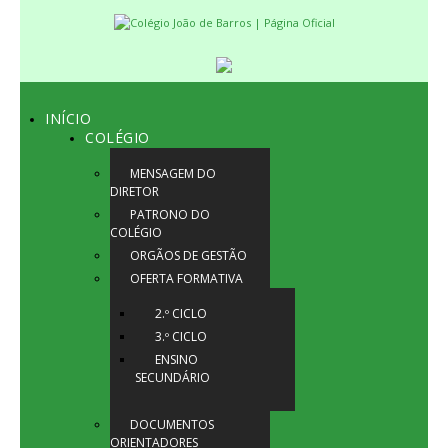
INÍCIO
COLÉGIO
MENSAGEM DO
DIRETOR
PATRONO DO
COLÉGIO
ORGÃOS DE GESTÃO
OFERTA FORMATIVA
2.º CICLO
3.º CICLO
ENSINO
SECUNDÁRIO
DOCUMENTOS
ORIENTADORES