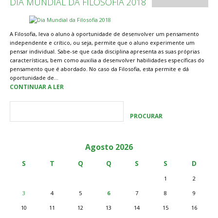
DIA MUNDIAL DA FILOSOFIA 2018
A Filosofia, leva o aluno à oportunidade de desenvolver um pensamento
independente e crítico, ou seja, permite que o aluno experimente um
pensar individual. Sabe-se que cada disciplina apresenta as suas próprias
características, bem como auxilia a desenvolver habilidades específicas do
pensamento que é abordado. No caso da Filosofia, esta permite e dá
oportunidade de…
CONTINUAR A LER
Agosto 2026
S
T
Q
Q
S
S
D
1
2
3
4
5
6
7
8
9
10
11
12
13
14
15
16