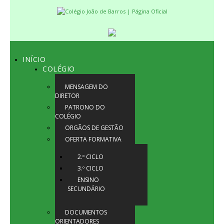
INÍCIO
COLÉGIO
MENSAGEM DO
DIRETOR
PATRONO DO
COLÉGIO
ORGÃOS DE GESTÃO
OFERTA FORMATIVA
2.º CICLO
3.º CICLO
ENSINO
SECUNDÁRIO
DOCUMENTOS
ORIENTADORES