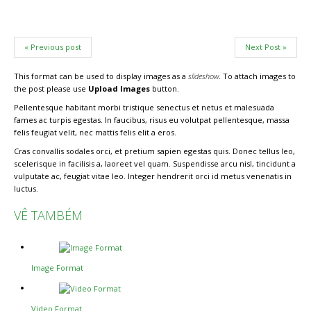
« Previous post
Next Post »
This format can be used to display images as a
slideshow
. To attach images to
the post please use
Upload Images
button.
Pellentesque habitant morbi tristique senectus et netus et malesuada
fames ac turpis egestas. In faucibus, risus eu volutpat pellentesque, massa
felis feugiat velit, nec mattis felis elit a eros.
Cras convallis sodales orci, et pretium sapien egestas quis. Donec tellus leo,
scelerisque in facilisis a, laoreet vel quam. Suspendisse arcu nisl, tincidunt a
vulputate ac, feugiat vitae leo. Integer hendrerit orci id metus venenatis in
luctus.
VÊ TAMBÉM
Image Format
Video Format