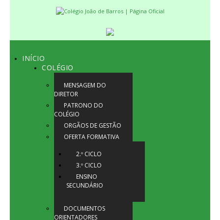
INÍCIO
COLÉGIO
MENSAGEM DO
DIRETOR
PATRONO DO
COLÉGIO
ORGÃOS DE GESTÃO
OFERTA FORMATIVA
2.º CICLO
3.º CICLO
ENSINO
SECUNDÁRIO
DOCUMENTOS
ORIENTADORES