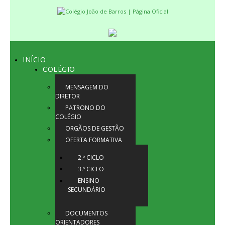
INÍCIO
COLÉGIO
MENSAGEM DO
DIRETOR
PATRONO DO
COLÉGIO
ORGÃOS DE GESTÃO
OFERTA FORMATIVA
2.º CICLO
3.º CICLO
ENSINO
SECUNDÁRIO
DOCUMENTOS
ORIENTADORES