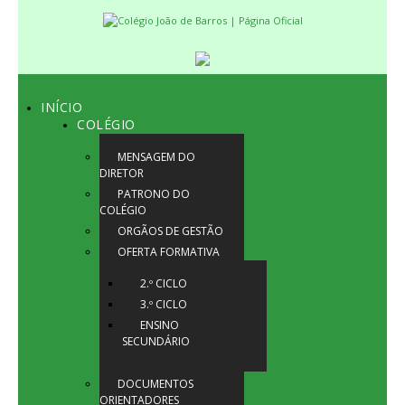
INÍCIO
COLÉGIO
MENSAGEM DO
DIRETOR
PATRONO DO
COLÉGIO
ORGÃOS DE GESTÃO
OFERTA FORMATIVA
2.º CICLO
3.º CICLO
ENSINO
SECUNDÁRIO
DOCUMENTOS
ORIENTADORES