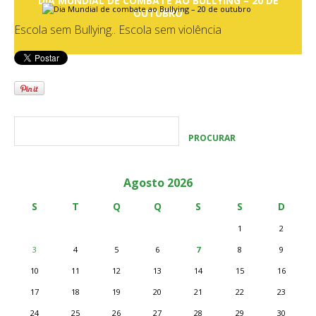
DIA MUNDIAL DE COMBATE AO BULLYING – 20 DE
OUTUBRO
Escola sem Bullying.. Escola sem violência
Agosto 2026
S
T
Q
Q
S
S
D
1
2
3
4
5
6
7
8
9
10
11
12
13
14
15
16
17
18
19
20
21
22
23
24
25
26
27
28
29
30