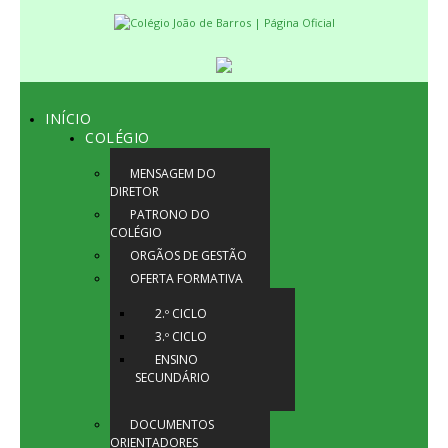
INÍCIO
COLÉGIO
MENSAGEM DO
DIRETOR
PATRONO DO
COLÉGIO
ORGÃOS DE GESTÃO
OFERTA FORMATIVA
2.º CICLO
3.º CICLO
ENSINO
SECUNDÁRIO
DOCUMENTOS
ORIENTADORES