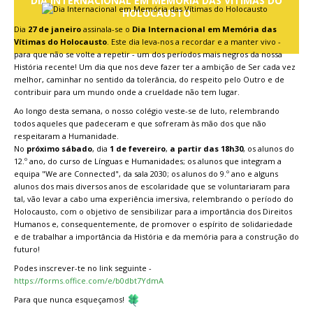
DIA INTERNACIONAL EM MEMÓRIA DAS VÍTIMAS DO
HOLOCAUSTO
Dia
27 de janeiro
assinala-se o
Dia Internacional em Memória das
Vítimas do Holocausto
. Este dia leva-nos a recordar e a manter vivo -
para que não se volte a repetir - um dos períodos mais negros da nossa
História recente! Um dia que nos deve fazer ter a ambição de Ser cada vez
melhor, caminhar no sentido da tolerância, do respeito pelo Outro e de
contribuir para um mundo onde a crueldade não tem lugar.
Ao longo desta semana, o nosso colégio veste-se de luto, relembrando
todos aqueles que padeceram e que sofreram às mão dos que não
respeitaram a Humanidade.
No
próximo sábado
, dia
1 de fevereiro
,
a partir das 18h30
, os alunos do
12.º ano, do curso de Línguas e Humanidades; os alunos que integram a
equipa "We are Connected", da sala 2030; os alunos do 9.º ano e alguns
alunos dos mais diversos anos de escolaridade que se voluntariaram para
tal, vão levar a cabo uma experiência imersiva, relembrando o período do
Holocausto, com o objetivo de sensibilizar para a importância dos Direitos
Humanos e, consequentemente, de promover o espírito de solidariedade
e de trabalhar a importância da História e da memória para a construção do
futuro!
Podes inscrever-te no link seguinte -
https://forms.office.com/e/b0dbt7YdmA
Para que nunca esqueçamos!