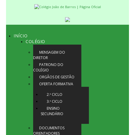
INÍCIO
COLÉGIO
MENSAGEM DO
DIRETOR
PATRONO DO
COLÉGIO
ORGÃOS DE GESTÃO
OFERTA FORMATIVA
2.º CICLO
3.º CICLO
ENSINO
SECUNDÁRIO
DOCUMENTOS
ORIENTADORES