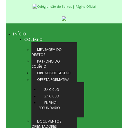
INÍCIO
COLÉGIO
MENSAGEM DO
DIRETOR
PATRONO DO
COLÉGIO
ORGÃOS DE GESTÃO
OFERTA FORMATIVA
2.º CICLO
3.º CICLO
ENSINO
SECUNDÁRIO
DOCUMENTOS
ORIENTADORES