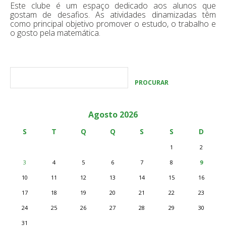
Este clube é um espaço dedicado aos alunos que
gostam de desafios. As atividades dinamizadas têm
como principal objetivo promover o estudo, o trabalho e
o gosto pela matemática.
Agosto 2026
S
T
Q
Q
S
S
D
1
2
3
4
5
6
7
8
9
10
11
12
13
14
15
16
17
18
19
20
21
22
23
24
25
26
27
28
29
30
31