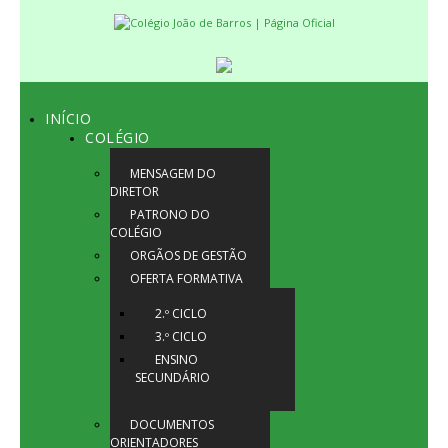
INÍCIO
COLÉGIO
MENSAGEM DO
DIRETOR
PATRONO DO
COLÉGIO
ORGÃOS DE GESTÃO
OFERTA FORMATIVA
2.º CICLO
3.º CICLO
ENSINO
SECUNDÁRIO
DOCUMENTOS
ORIENTADORES