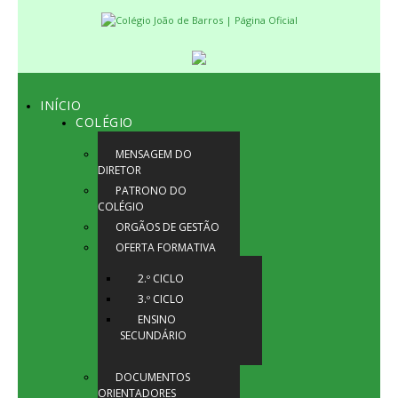
INÍCIO
COLÉGIO
MENSAGEM DO
DIRETOR
PATRONO DO
COLÉGIO
ORGÃOS DE GESTÃO
OFERTA FORMATIVA
2.º CICLO
3.º CICLO
ENSINO
SECUNDÁRIO
DOCUMENTOS
ORIENTADORES