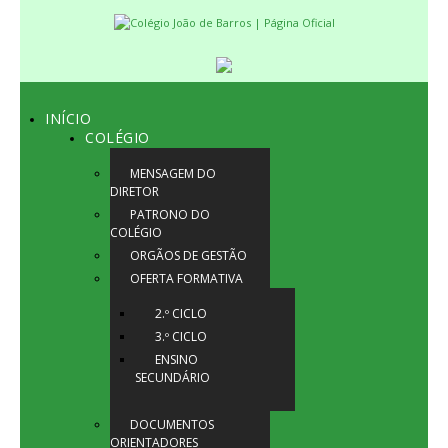
INÍCIO
COLÉGIO
MENSAGEM DO
DIRETOR
PATRONO DO
COLÉGIO
ORGÃOS DE GESTÃO
OFERTA FORMATIVA
2.º CICLO
3.º CICLO
ENSINO
SECUNDÁRIO
DOCUMENTOS
ORIENTADORES