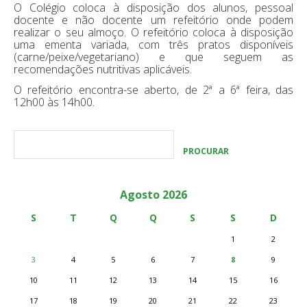
O Colégio coloca à disposição dos alunos, pessoal
docente e não docente um refeitório onde podem
realizar o seu almoço. O refeitório coloca à disposição
uma ementa variada, com três pratos disponíveis
(carne/peixe/vegetariano) e que seguem as
recomendações nutritivas aplicáveis.
O refeitório encontra-se aberto, de 2ª a 6ª feira, das
12h00 às 14h00.
Agosto 2026
S
T
Q
Q
S
S
D
1
2
3
4
5
6
7
8
9
10
11
12
13
14
15
16
17
18
19
20
21
22
23