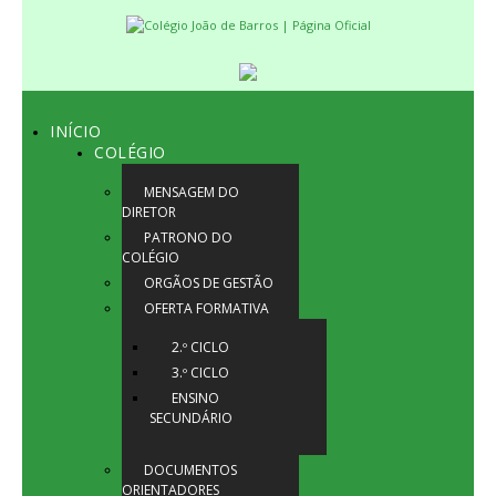
INÍCIO
COLÉGIO
MENSAGEM DO
DIRETOR
PATRONO DO
COLÉGIO
ORGÃOS DE GESTÃO
OFERTA FORMATIVA
2.º CICLO
3.º CICLO
ENSINO
SECUNDÁRIO
DOCUMENTOS
ORIENTADORES