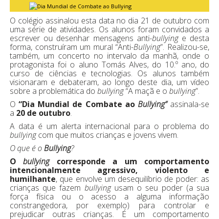
O colégio assinalou esta data no dia 21 de outubro com
uma série de atividades. Os alunos foram convidados a
escrever ou desenhar mensagens anti-
bullying
e desta
forma, construíram um mural “Anti-
Bullying
”. Realizou-se,
também, um concerto no intervalo da manhã, onde o
protagonista foi o aluno Tomás Alves, do 10.º ano, do
curso de ciências e tecnologias. Os alunos também
visionaram e debateram, ao longo deste dia, um vídeo
sobre a problemática do
bullying
“A maçã e o
bullying
”.
O
“Dia Mundial de Combate ao
Bullying”
assinala-se
a
20 de outubro
.
A data é um alerta internacional para o problema do
bullying
com que muitos crianças e jovens vivem.
O que é o
Bullying
?
O
bullying
corresponde a um comportamento
intencionalmente agressivo, violento e
humilhante
, que envolve um desequilíbrio de poder: as
crianças que fazem
bullying
usam o seu poder (a sua
força física ou o acesso a alguma informação
constrangedora, por exemplo) para controlar e
prejudicar outras crianças. É um comportamento