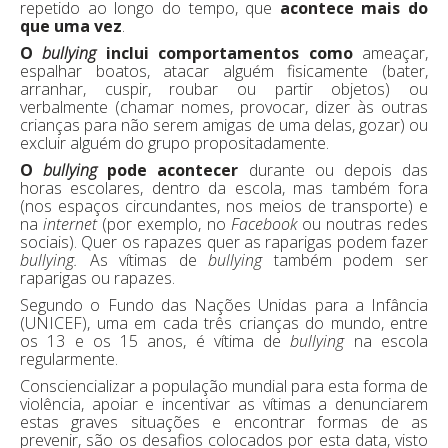
repetido ao longo do tempo, que
acontece mais do
que uma vez
.
O
bullying
inclui comportamentos como
ameaçar,
espalhar boatos, atacar alguém fisicamente (bater,
arranhar, cuspir, roubar ou partir objetos) ou
verbalmente (chamar nomes, provocar, dizer às outras
crianças para não serem amigas de uma delas, gozar) ou
excluir alguém do grupo propositadamente.
O
bullying
pode acontecer
durante ou depois das
horas escolares, dentro da escola, mas também fora
(nos espaços circundantes, nos meios de transporte) e
na
internet
(por exemplo, no
Facebook
ou noutras redes
sociais). Quer os rapazes quer as raparigas podem fazer
bullying.
As vítimas de
bullying
também podem ser
raparigas ou rapazes.
Segundo o Fundo das Nações Unidas para a Infância
(UNICEF), uma em cada três crianças do mundo, entre
os 13 e os 15 anos, é vítima de
bullying
na escola
regularmente.
Consciencializar a população mundial para esta forma de
violência, apoiar e incentivar as vítimas a denunciarem
estas graves situações e encontrar formas de as
prevenir, são os desafios colocados por esta data, visto